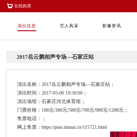
在线购票
演出信息
艺人风采
影像资讯
2017岳云鹏相声专场—石家庄站
演出名称：2017岳云鹏相声专场—石家庄站；
演出时间：2017-05-06 19:30:00；
演出场馆：石家庄河北体育馆；
门票价格：188元/388元/588元/788元/988元/1288元；
售票电话：；
网上售票：https://piao.damai.cn/115721.html