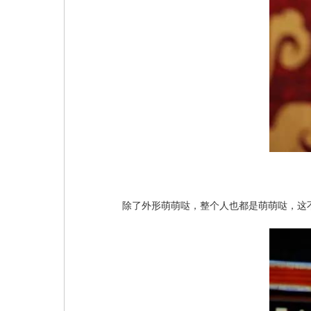
除了外形萌萌哒，
整个人也都是萌萌哒，
这