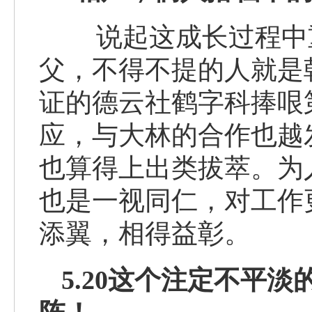
说起这成长过程中重
父，不得不提的人就是
证的德云社鹤字科捧哏
应，与大林的合作也越
也算得上出类拔萃。为
也是一视同仁，对工作
添翼，相得益彰。
5.20这个注定不平