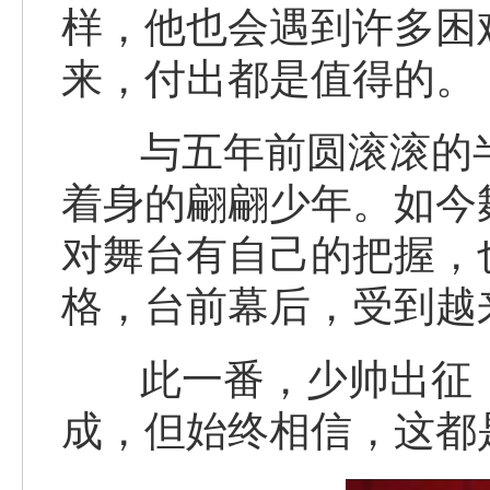
样，他也会遇到许多困
来，付出都是值得的。
与五年前圆滚滚的半
着身的翩翩少年。如今
对舞台有自己的把握，
格，台前幕后，受到越
此一番，少帅出征，
成，但始终相信，这都