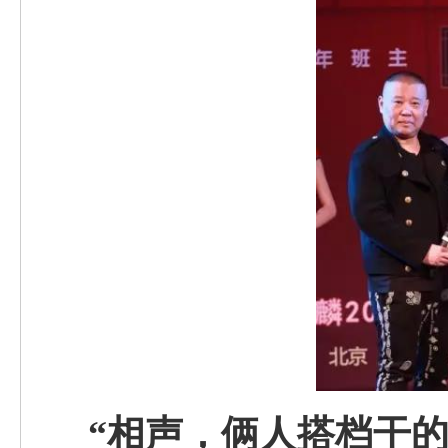
“相声，俩人搭档干的