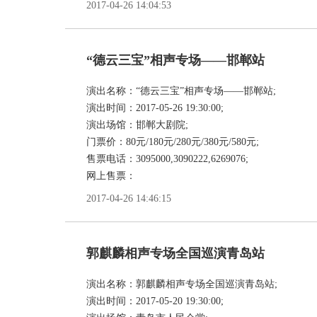
2017-04-26 14:04:53
“德云三宝”相声专场——邯郸站
演出名称：“德云三宝”相声专场——邯郸站;
演出时间：2017-05-26 19:30:00;
演出场馆：邯郸大剧院;
门票价：80元/180元/280元/380元/580元;
售票电话：3095000,3090222,6269076;
网上售票：
2017-04-26 14:46:15
郭麒麟相声专场全国巡演青岛站
演出名称：郭麒麟相声专场全国巡演青岛站;
演出时间：2017-05-20 19:30:00;