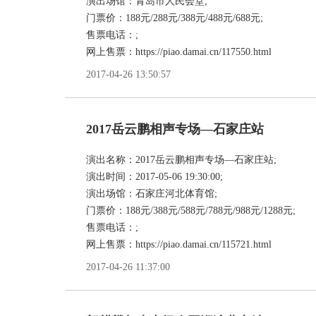
演出场馆：青岛市人民会堂;
门票价：188元/288元/388元/488元/688元;
售票电话：;
网上售票：https://piao.damai.cn/117550.html
2017-04-26 13:50:57
2017岳云鹏相声专场—石家庄站
演出名称：2017岳云鹏相声专场—石家庄站;
演出时间：2017-05-06 19:30:00;
演出场馆：石家庄河北体育馆;
门票价：188元/388元/588元/788元/988元/1288元;
售票电话：;
网上售票：https://piao.damai.cn/115721.html
2017-04-26 11:37:00